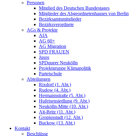
Personen
Mitglied des Deutschen Bundestages
Mitglieder des Abgeordnetenhauses von Berlin
Bezirksamtsmitglieder
Bezirksverordnete
AGs & Projekte
AfA
AG 60+
AG Migration
SPD FRAUEN
Jusos
SPDqueer Neukölln
Projektgruppe Klimapolitik
Parteischule
Abteilungen
Rixdorf (1. Abt.)
Rudow (4. Abt.)
Hermannstraße (5. Abt.)
Hufeisensiedlung (9. Abt.)
Neukölln-Mitte (10. Abt.)
Alt-Britz (11. Abt.)
Gropiusstadt (12. Abt.)
Buckow (13. Abt.)
Kontakt
Beschlüsse