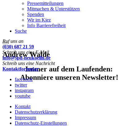
Pressemitteilungen
Mitmachen & Unterstützen
Spenden
Wir im Kiez
Info Barrierefreiheit
Suche
Ruf uns an
Menu
(030) 687 21 59
Schreib uns eine E-Mail
Andrew Walde
info@spd-neukoelln.de
Schreib uns eine Nachricht
Immer auf dem Laufenden:
Kontaktformular
Abonniere unseren Newsletter!
facebook
twitter
instagram
youtube
Kontakt
Datenschutzerklärung
Impressum
Datenschutz-Einstellungen