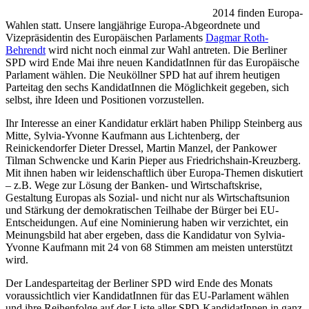
2014 finden Europa-
Wahlen statt. Unsere langjährige Europa-Abgeordnete und
Vizepräsidentin des Europäischen Parlaments
Dagmar Roth-
Behrendt
wird nicht noch einmal zur Wahl antreten. Die Berliner
SPD wird Ende Mai ihre neuen KandidatInnen für das Europäische
Parlament wählen. Die Neuköllner SPD hat auf ihrem heutigen
Parteitag den sechs KandidatInnen die Möglichkeit gegeben, sich
selbst, ihre Ideen und Positionen vorzustellen.
Ihr Interesse an einer Kandidatur erklärt haben Philipp Steinberg aus
Mitte, Sylvia-Yvonne Kaufmann aus Lichtenberg, der
Reinickendorfer Dieter Dressel, Martin Manzel, der Pankower
Tilman Schwencke und Karin Pieper aus Friedrichshain-Kreuzberg.
Mit ihnen haben wir leidenschaftlich über Europa-Themen diskutiert
– z.B. Wege zur Lösung der Banken- und Wirtschaftskrise,
Gestaltung Europas als Sozial- und nicht nur als Wirtschaftsunion
und Stärkung der demokratischen Teilhabe der Bürger bei EU-
Entscheidungen. Auf eine Nominierung haben wir verzichtet, ein
Meinungsbild hat aber ergeben, dass die Kandidatur von Sylvia-
Yvonne Kaufmann mit 24 von 68 Stimmen am meisten unterstützt
wird.
Der Landesparteitag der Berliner SPD wird Ende des Monats
voraussichtlich vier KandidatInnen für das EU-Parlament wählen
und ihre Reihenfolge auf der Liste aller SPD-KandidatInnen in ganz