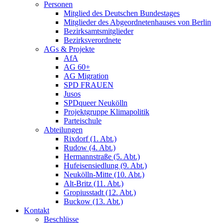
Personen
Mitglied des Deutschen Bundestages
Mitglieder des Abgeordnetenhauses von Berlin
Bezirksamtsmitglieder
Bezirksverordnete
AGs & Projekte
AfA
AG 60+
AG Migration
SPD FRAUEN
Jusos
SPDqueer Neukölln
Projektgruppe Klimapolitik
Parteischule
Abteilungen
Rixdorf (1. Abt.)
Rudow (4. Abt.)
Hermannstraße (5. Abt.)
Hufeisensiedlung (9. Abt.)
Neukölln-Mitte (10. Abt.)
Alt-Britz (11. Abt.)
Gropiusstadt (12. Abt.)
Buckow (13. Abt.)
Kontakt
Beschlüsse