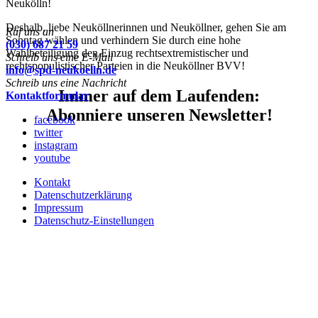
Neukölln!
Deshalb, liebe Neuköllnerinnen und Neuköllner, gehen Sie am
Ruf uns an
Sonntag wählen und verhindern Sie durch eine hohe
(030) 687 21 59
Wahlbeteiligung den Einzug rechtsextremistischer und
Schreib uns eine E-Mail
rechtspopulistischer Parteien in die Neuköllner BVV!
info@spd-neukoelln.de
Schreib uns eine Nachricht
Immer auf dem Laufenden:
Kontaktformular
Abonniere unseren Newsletter!
facebook
twitter
instagram
youtube
Kontakt
Datenschutzerklärung
Impressum
Datenschutz-Einstellungen