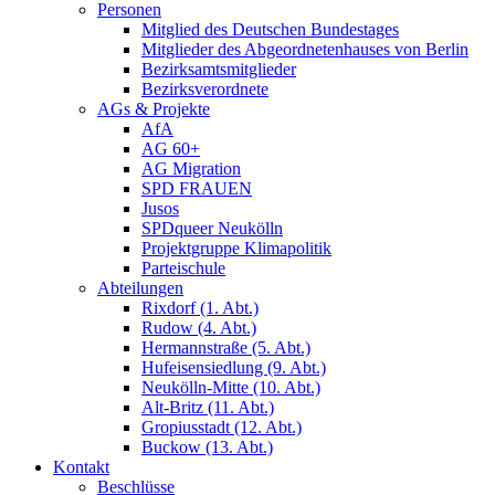
Personen
Mitglied des Deutschen Bundestages
Mitglieder des Abgeordnetenhauses von Berlin
Bezirksamtsmitglieder
Bezirksverordnete
AGs & Projekte
AfA
AG 60+
AG Migration
SPD FRAUEN
Jusos
SPDqueer Neukölln
Projektgruppe Klimapolitik
Parteischule
Abteilungen
Rixdorf (1. Abt.)
Rudow (4. Abt.)
Hermannstraße (5. Abt.)
Hufeisensiedlung (9. Abt.)
Neukölln-Mitte (10. Abt.)
Alt-Britz (11. Abt.)
Gropiusstadt (12. Abt.)
Buckow (13. Abt.)
Kontakt
Beschlüsse