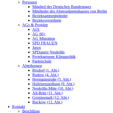
Personen
Mitglied des Deutschen Bundestages
Mitglieder des Abgeordnetenhauses von Berlin
Bezirksamtsmitglieder
Bezirksverordnete
AGs & Projekte
AfA
AG 60+
AG Migration
SPD FRAUEN
Jusos
SPDqueer Neukölln
Projektgruppe Klimapolitik
Parteischule
Abteilungen
Rixdorf (1. Abt.)
Rudow (4. Abt.)
Hermannstraße (5. Abt.)
Hufeisensiedlung (9. Abt.)
Neukölln-Mitte (10. Abt.)
Alt-Britz (11. Abt.)
Gropiusstadt (12. Abt.)
Buckow (13. Abt.)
Kontakt
Beschlüsse