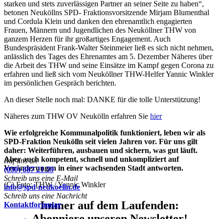
starken und stets zuverlässigen Partner an seiner Seite zu haben“,
betonen Neuköllns SPD- Fraktionsvorsitzende Mirjam Blumenthal
und Cordula Klein und danken den ehrenamtlich engagierten
Frauen, Männern und Jugendlichen des Neuköllner THW von
ganzem Herzen für ihr großartiges Engagement. Auch
Bundespräsident Frank-Walter Steinmeier ließ es sich nicht nehmen,
anlässlich des Tages des Ehrenamtes am 5. Dezember Näheres über
die Arbeit des THW und seine Einsätze im Kampf gegen Corona zu
erfahren und ließ sich vom Neuköllner THW-Helfer Yannic Winkler
im persönlichen Gespräch berichten.
An dieser Stelle noch mal: DANKE für die tolle Unterstützung!
Näheres zum THW OV Neukölln erfahren Sie
hier
Wie erfolgreiche Kommunalpolitik funktioniert, leben wir als
SPD-Fraktion Neukölln seit vielen Jahren vor. Für uns gilt
daher: Weiterführen, ausbauen und sichern, was gut läuft.
Aber auch kompetent, schnell und unkompliziert auf
Ruf uns an
Veränderungen in einer wachsenden Stadt antworten.
(030) 687 21 59
Schreib uns eine E-Mail
(C) Foto: THW / Yannic Winkler
info@spd-neukoelln.de
Schreib uns eine Nachricht
Immer auf dem Laufenden:
Kontaktformular
Abonniere unseren Newsletter!