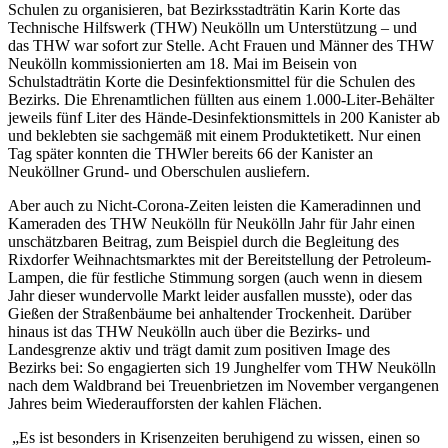
Schulen zu organisieren, bat Bezirksstadträtin Karin Korte das
Technische Hilfswerk (THW) Neukölln um Unterstützung – und
das THW war sofort zur Stelle. Acht Frauen und Männer des THW
Neukölln kommissionierten am 18. Mai im Beisein von
Schulstadträtin Korte die Desinfektionsmittel für die Schulen des
Bezirks. Die Ehrenamtlichen füllten aus einem 1.000-Liter-Behälter
jeweils fünf Liter des Hände-Desinfektionsmittels in 200 Kanister ab
und beklebten sie sachgemäß mit einem Produktetikett. Nur einen
Tag später konnten die THWler bereits 66 der Kanister an
Neuköllner Grund- und Oberschulen ausliefern.
Aber auch zu Nicht-Corona-Zeiten leisten die Kameradinnen und
Kameraden des THW Neukölln für Neukölln Jahr für Jahr einen
unschätzbaren Beitrag, zum Beispiel durch die Begleitung des
Rixdorfer Weihnachtsmarktes mit der Bereitstellung der Petroleum-
Lampen, die für festliche Stimmung sorgen (auch wenn in diesem
Jahr dieser wundervolle Markt leider ausfallen musste), oder das
Gießen der Straßenbäume bei anhaltender Trockenheit. Darüber
hinaus ist das THW Neukölln auch über die Bezirks- und
Landesgrenze aktiv und trägt damit zum positiven Image des
Bezirks bei: So engagierten sich 19 Junghelfer vom THW Neukölln
nach dem Waldbrand bei Treuenbrietzen im November vergangenen
Jahres beim Wiederaufforsten der kahlen Flächen.
„Es ist besonders in Krisenzeiten beruhigend zu wissen, einen so