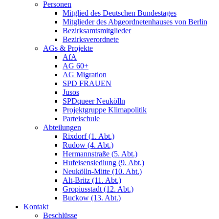
Personen
Mitglied des Deutschen Bundestages
Mitglieder des Abgeordnetenhauses von Berlin
Bezirksamtsmitglieder
Bezirksverordnete
AGs & Projekte
AfA
AG 60+
AG Migration
SPD FRAUEN
Jusos
SPDqueer Neukölln
Projektgruppe Klimapolitik
Parteischule
Abteilungen
Rixdorf (1. Abt.)
Rudow (4. Abt.)
Hermannstraße (5. Abt.)
Hufeisensiedlung (9. Abt.)
Neukölln-Mitte (10. Abt.)
Alt-Britz (11. Abt.)
Gropiusstadt (12. Abt.)
Buckow (13. Abt.)
Kontakt
Beschlüsse