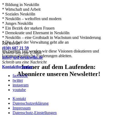
* Bildung in Neukölln
* Wirtschaft und Arbeit
* Soziales Neukölln
* Neukölln – weltoffen und modern
* Junges Neukölln
* Ein Bezirk der starken Frauen
* Demokratie und Ehrenamt in Neukölln
* Neukölln – eine Großstadt in Wachstum und Veränderung
* Die Arbeit der Verwaltung geht alle an
Ruf uns an
(030) 687 21 59
Im zweiten Teil werden wir diese Visionen diskutieren und
Schreib uns eine E-Mail
kommunalpolitische Forderungen ableiten.
info@spd-neukoelln.de
Schreib uns eine Nachricht
Immer auf dem Laufenden:
Kontaktformular
Abonniere unseren Newsletter!
facebook
twitter
instagram
youtube
Kontakt
Datenschutzerklärung
Impressum
Datenschutz-Einstellungen